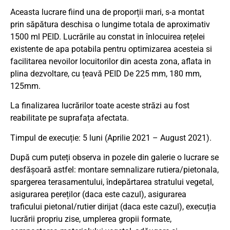
Aceasta lucrare fiind una de proporții mari, s-a montat
prin săpătura deschisa o lungime totala de aproximativ
1500 ml PEID. Lucrările au constat in înlocuirea rețelei
existente de apa potabila pentru optimizarea acesteia si
facilitarea nevoilor locuitorilor din acesta zona, aflata in
plina dezvoltare, cu țeavă PEID De 225 mm, 180 mm,
125mm.
La finalizarea lucrărilor toate aceste străzi au fost
reabilitate pe suprafața afectata.
Timpul de execuție: 5 luni (Aprilie 2021 – August 2021).
După cum puteți observa in pozele din galerie o lucrare se
desfășoară astfel: montare semnalizare rutiera/pietonala,
spargerea terasamentului, îndepărtarea stratului vegetal,
asigurarea pereților (daca este cazul), asigurarea
traficului pietonal/rutier dirijat (daca este cazul), execuția
lucrării propriu zise, umplerea gropii formate,