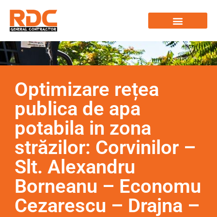
Optimizare rețea
publica de apa
potabila in zona
străzilor: Corvinilor –
Slt. Alexandru
Borneanu – Economu
Cezarescu – Drajna –