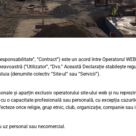
 responsabilitate”, “Contract”) este un acord între Operatorul W
avoastră (“Utilizator”, “Dvs.” Această Declarație stabilește reguli
stuia (denumite colectiv “Site-ul” sau “Servicii”).
nale și aparțin exclusiv operatorului site-ului web și nu reprezin
 cu o capacitate profesională sau personală, cu excepția cazurilor
cteze orice religie, grup etnic, club, organizație, companie sau i
ru uz personal sau necomercial.