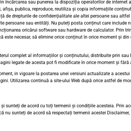
in încărcarea sau punerea la dispoziția operatorilor de internet a 
i, afișa, publica, reproduce, reutiliza și copia informațiile conțin
ă de drepturile de confidențialitate ale altei persoane sau altfel 
alte persoane sau entități. Nu puteți posta conținut care include 
ncționarea oricărui software sau hardware de calculator. Prin tr
acă este necesar, să elimine orice conținut în orice moment și din 
terul complet al informațiilor și conținutului, distribuite prin sa
e pagini legate de acesta pot fi modificate în orice moment și fără
ment, in vigoare la postarea unei versiuni actualizate a acestu
gini. Utilizarea continuă a site-ului Web după orice astfel de mod
și sunteți de acord cu toți termenii și condițiile acesteia. Prin ac
 nu sunteți de acord să respectați termenii acestei Disclaimer, n