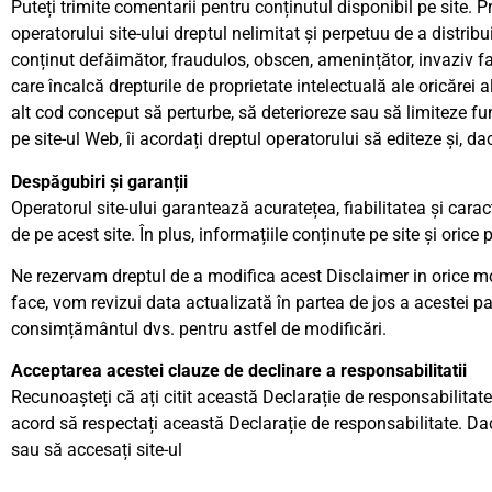
Puteți trimite comentarii pentru conținutul disponibil pe site. Pr
operatorului site-ului dreptul nelimitat și perpetuu de a distribu
conținut defăimător, fraudulos, obscen, amenințător, invaziv faț
care încalcă drepturile de proprietate intelectuală ale oricărei 
alt cod conceput să perturbe, să deterioreze sau să limiteze fu
pe site-ul Web, îi acordați dreptul operatorului să editeze și, d
Despăgubiri și garanții
Operatorul site-ului garantează acuratețea, fiabilitatea și carac
de pe acest site. În plus, informațiile conținute pe site și oric
Ne rezervam dreptul de a modifica acest Disclaimer in orice mo
face, vom revizui data actualizată în partea de jos a acestei pa
consimțământul dvs. pentru astfel de modificări.
Acceptarea acestei clauze de declinare a responsabilitatii
Recunoașteți că ați citit această Declarație de responsabilitate 
acord să respectați această Declarație de responsabilitate. Dacă
sau să accesați site-ul