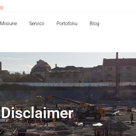
00
Misiune
Servicii
Portofoliu
Blog
Disclaimer