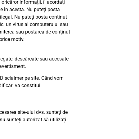
oricăror informații, îi acordați
ute în acesta. Nu puteți posta
ilegal. Nu puteți posta conținut
nici un virus al computerului sau
imiterea sau postarea de conținut
orice motiv.
u legate, descărcate sau accesate
 avertisment.
i Disclaimer pe site. Când vom
ificări va constitui
cesarea site-ului dvs. sunteți de
u sunteți autorizat să utilizați