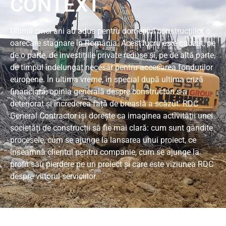
CONTEXT
Ultimii cinci ani au adus pentru domeniul construcțiilor o
oarecare stagnare în România. Acest lucru este cauzat, pe
de o parte, de investițiile private reduse și, pe de altă parte,
de timpul îndelungat necesar pentru accesarea fondurilor
europene. În ultima vreme, în special după ultima criză
financiară, opinia generală despre constructori s-a
deteriorat și încrederea față de breaslă a scăzut. RDC
General Contractor își dorește ca imaginea activității unei
societăți de construcții să fie mai clară: cum sunt gândite
procesele, cum se ajunge la lansarea unui proiect, ce
înseamnă clientul pentru companie, cum se ajunge la
profit sau pierdere pe un proiect și care este viziunea RDC
despre viitorul serviciilor.