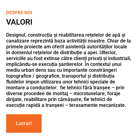
DESPRE NOI
VALORI
Designul, construcția și reabilitarea rețelelor de apă și
canalizare reprezintă baza activității noastre. Chiar de la
primele proiecte am oferit asistență autorităților locale
în domeniul rețelelor de distribuție a apei. Ulterior,
serviciile au fost extinse către clienți privați și industriali,
implicându-se execuția șantierelor. În contextul unui
mediu urban dens sau cu importante constrângeri
topografice / geografice, transportul și distribuția
fluidelor impun utilizarea unor tehnici speciale de
montare a conductelor: fie tehnici fără tranșee – prin
diverse procedee de montaj – microtunelare, foraje
dirijate, reabilitare prin cămășuire, fie tehnici de
execuție rapidă a tranșeei – terasamente mecanizate.
Lucrari