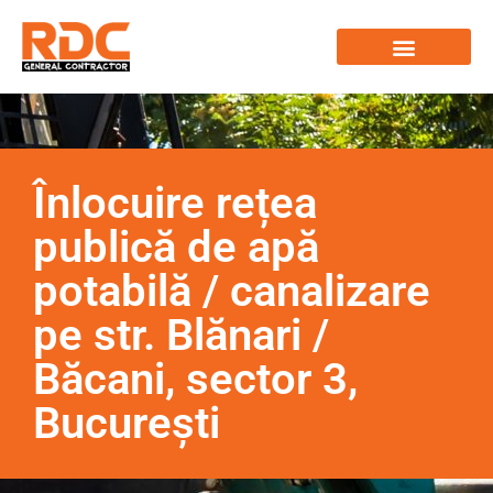
Înlocuire rețea
publică de apă
potabilă / canalizare
pe str. Blănari /
Băcani, sector 3,
București