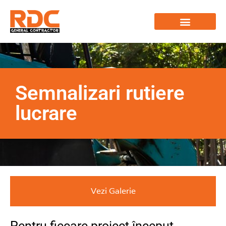
Semnalizari rutiere
lucrare
Vezi Galerie
Pentru fiecare proiect început