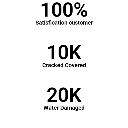
100
%
Satisfication customer
10
K
Cracked Covered
20
K
Water Damaged