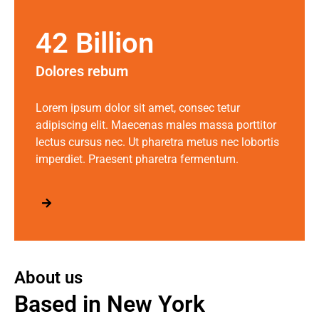
42 Billion
Dolores rebum
Lorem ipsum dolor sit amet, consec tetur
adipiscing elit. Maecenas males massa porttitor
lectus cursus nec. Ut pharetra metus nec lobortis
imperdiet. Praesent pharetra fermentum.
About us
Based in New York