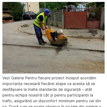
Vezi Galerie Pentru fiecare proiect început acordăm
importanța necesară fiecărei etape ca acesta să se
desfășoare la înalte standarde de siguranță – atât
pentru echipa noastră cât și pentru participanții la
trafic, asigurând un disconfort minimum pentru cei din
jur. După cum se poate observa în pozele din galerie o