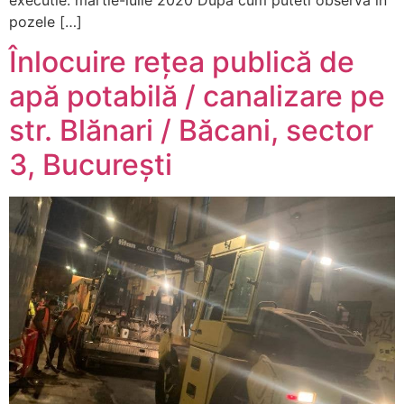
pozele […]
Înlocuire rețea publică de
apă potabilă / canalizare pe
str. Blănari / Băcani, sector
3, București