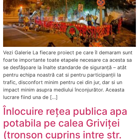
Vezi Galerie La fiecare proiect pe care îl demaram sunt
foarte importante toate etapele necesare ca acesta sa
se desfășoare la înalte standarde de siguranță – atât
pentru echipa noastră cat si pentru participanții la
trafic, disconfort minim pentru cei din jur, dar si un
impact minim asupra mediului înconjurător. Aceasta
lucrare fiind una de […]
Înlocuire rețea publica apa
potabila pe calea Griviței
(tronson cuprins intre str.