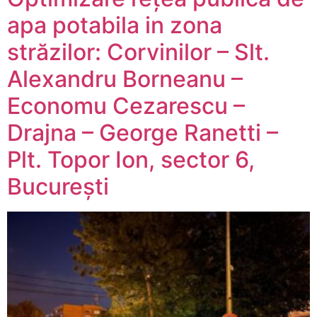
apa potabila in zona
străzilor: Corvinilor – Slt.
Alexandru Borneanu –
Economu Cezarescu –
Drajna – George Ranetti –
Plt. Topor Ion, sector 6,
București