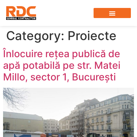
Category:
Proiecte
Înlocuire rețea publică de
apă potabilă pe str. Matei
Millo, sector 1, București